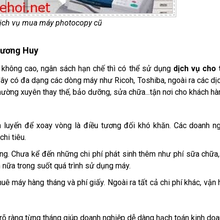
dịch vụ mua máy photocopy cũ
hương Huy
 không cao, ngân sách hạn chế thì có thể sử dụng
dịch vụ cho 
ây có đa dạng các dòng máy như Ricoh, Toshiba, ngoài ra các dị
ường xuyên thay thế, bảo dưỡng, sửa chữa...tận nơi cho khách hà
 luyến để xoay vòng là điều tương đối khó khăn. Các doanh n
hi tiêu.
ng. Chưa kể đến những chi phí phát sinh thêm như phí sữa chữa
êm nữa trong suốt quá trình sử dụng máy.
ê máy hàng tháng và phí giấy. Ngoài ra tất cả chi phí khác, vận 
ê rõ ràng từng tháng giúp doanh nghiệp dễ dàng hạch toán kinh doa