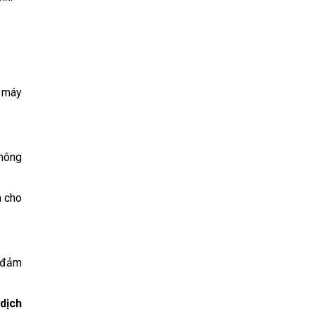
ê máy
không
m cho
 đảm
dịch