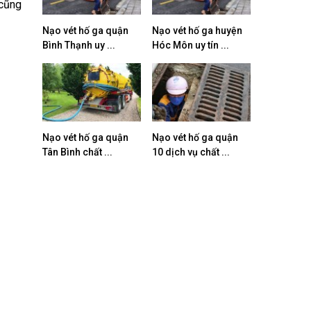
 cũng
Nạo vét hố ga quận
Nạo vét hố ga huyện
Bình Thạnh uy ...
Hóc Môn uy tín ...
Nạo vét hố ga quận
Nạo vét hố ga quận
Tân Bình chất ...
10 dịch vụ chất ...