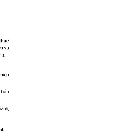
thuê
ch vụ
ng.
ghiệp
, bảo
hành,
nh.