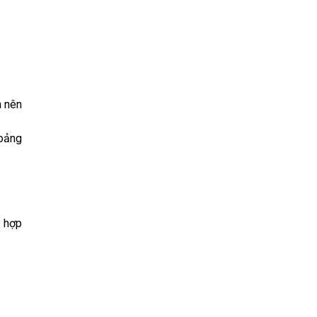
a nên
hoảng
?
ù hợp