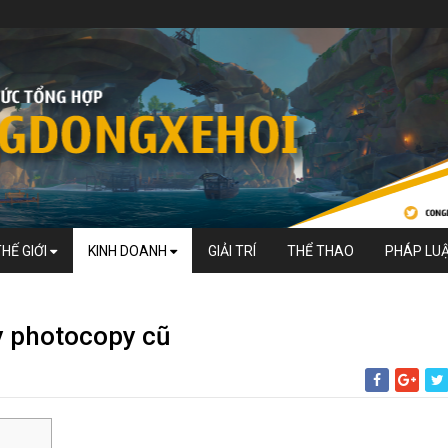
THẾ GIỚI
KINH DOANH
GIẢI TRÍ
THỂ THAO
PHÁP LU
y photocopy cũ