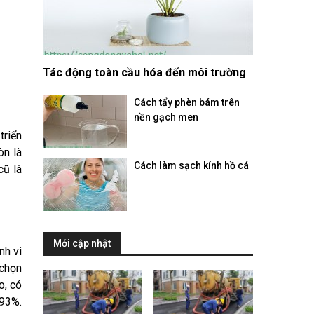
Tác động toàn cầu hóa đến môi trường
Cách tẩy phèn bám trên
nền gạch men
triển
òn là
Cách làm sạch kính hồ cá
cũ là
Mới cập nhật
nh vì
 chọn
o, có
 93%.