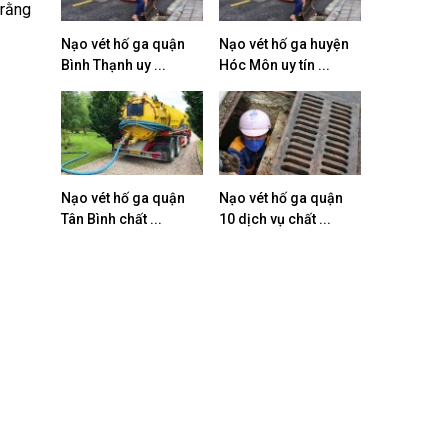
 rằng
Nạo vét hố ga quận
Nạo vét hố ga huyện
Bình Thạnh uy ...
Hóc Môn uy tín ...
Nạo vét hố ga quận
Nạo vét hố ga quận
Tân Bình chất ...
10 dịch vụ chất ...