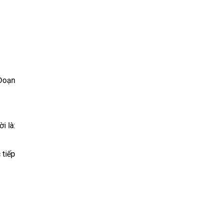
 Đoạn
i là:
 tiếp