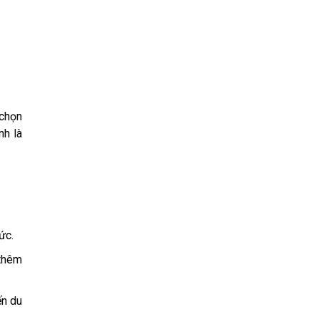
 chọn
nh là
ức.
 thêm
ến du