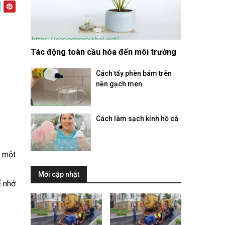
Tác động toàn cầu hóa đến môi trường
Cách tẩy phèn bám trên
nền gạch men
Cách làm sạch kính hồ cá
à một
Mới cập nhật
ể nhớ