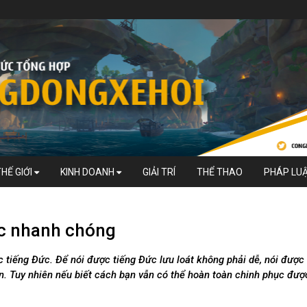
THẾ GIỚI
KINH DOANH
GIẢI TRÍ
THỂ THAO
PHÁP LU
ức nhanh chóng
c tiếng Đức. Để nói được tiếng Đức lưu loát không phải dễ, nói được
ơn. Tuy nhiên nếu biết cách bạn vẫn có thể hoàn toàn chinh phục đượ