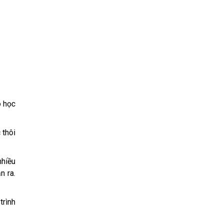
o học
 thôi
nhiều
n ra.
trình