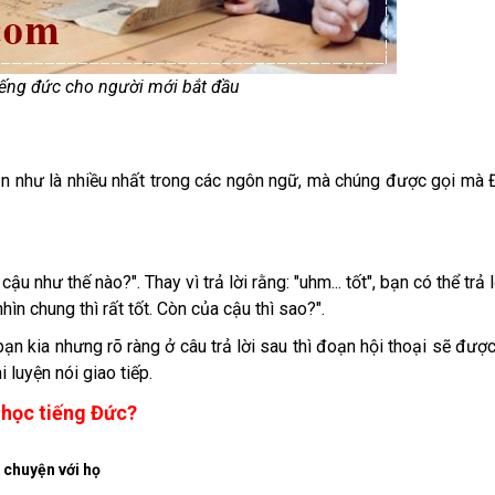
tiếng đức cho người mới bắt đầu
ần như là nhiều nhất trong các ngôn ngữ, mà chúng được gọi mà
 như thế nào?". Thay vì trả lời rằng: "uhm... tốt", bạn có thể trả lờ
ìn chung thì rất tốt. Còn của cậu thì sao?".
ạn kia nhưng rõ ràng ở câu trả lời sau thì đoạn hội thoại sẽ được
 luyện nói giao tiếp.
 học tiếng Đức?
 chuyện với họ